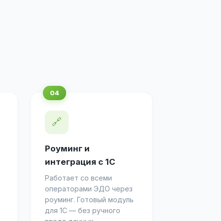
🔗
Роуминг и
интеграция с 1С
Работает со всеми
операторами ЭДО через
роуминг. Готовый модуль
для 1С — без ручного