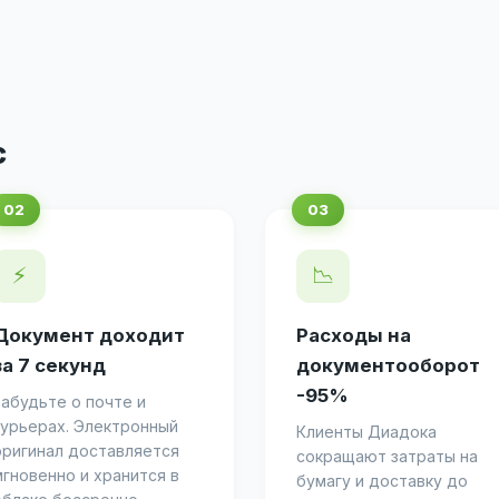
с
⚡
📉
Документ доходит
Расходы на
за 7 секунд
документооборот
-95%
Забудьте о почте и
курьерах. Электронный
Клиенты Диадока
оригинал доставляется
сокращают затраты на
мгновенно и хранится в
бумагу и доставку до