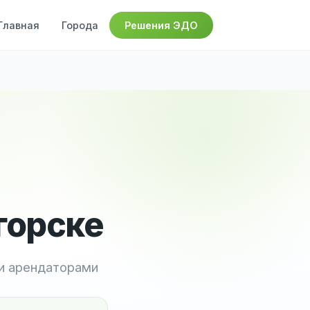
Главная
Города
Решения ЭДО
горске
и арендаторами