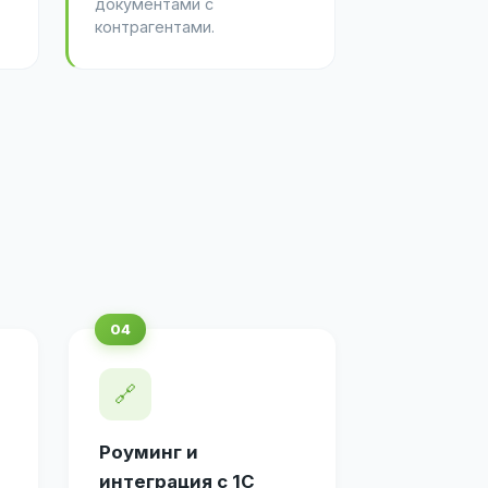
документами с
контрагентами.
🔗
Роуминг и
интеграция с 1С