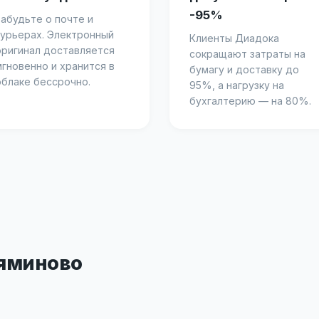
-95%
Забудьте о почте и
курьерах. Электронный
Клиенты Диадока
оригинал доставляется
сокращают затраты на
мгновенно и хранится в
бумагу и доставку до
облаке бессрочно.
95%, а нагрузку на
бухгалтерию — на 80%.
ьяминово