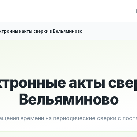
ктронные акты сверки в Вельяминово
тронные акты све
Вельяминово
ащения времени на периодические сверки с пос