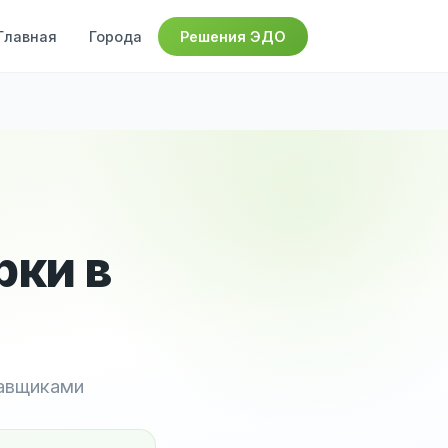
Главная
Города
Решения ЭДО
рки в
тавщиками