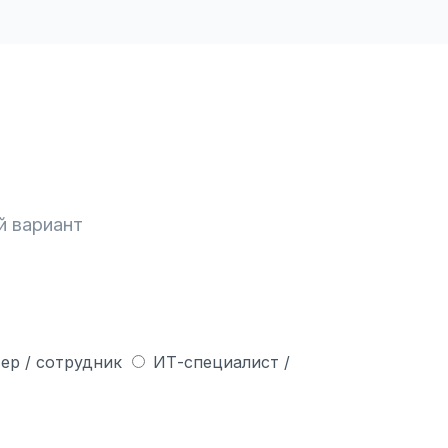
й вариант
ер / сотрудник
ИТ-специалист /