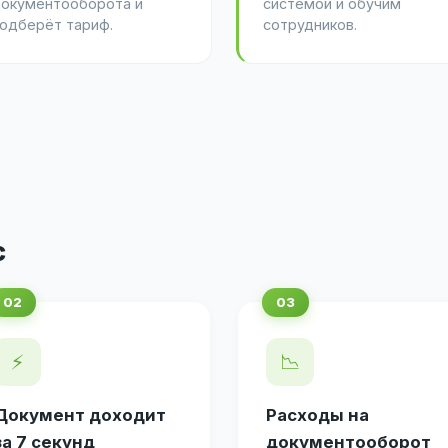
окументооборота и
системой и обучим
одберёт тариф.
сотрудников.
с
⚡
📉
Документ доходит
Расходы на
за 7 секунд
документооборот