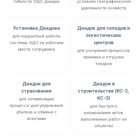
гибкости ЭДО Диадок
условиях географической
удаленности хозяйств
Установка Диадока
Диадок для складов и
логистических
для корректной работы
центров
системы ЭДО на рабочем
месте сотрудника
для ускорения процессов
приемки и отгрузки
товаров
Диадок для
Диадок в
страхования
строительстве (КС-2,
КС-3)
для оптимизации
процесса урегулирования
для быстрого
убытков и обмена с
визирования актов
агентами
выполненных работ на
объектах