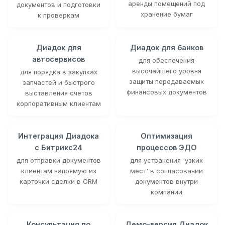
аренды помещений под
документов и подготовки
хранение бумаг
к проверкам
Диадок для
Диадок для банков
автосервисов
для обеспечения
высочайшего уровня
для порядка в закупках
защиты передаваемых
запчастей и быстрого
финансовых документов
выставления счетов
корпоративным клиентам
Интеграция Диадока
Оптимизация
с Битрикс24
процессов ЭДО
для отправки документов
для устранения 'узких
клиентам напрямую из
мест' в согласовании
карточки сделки в CRM
документов внутри
компании
Консультация по
Демо-версия Диадок