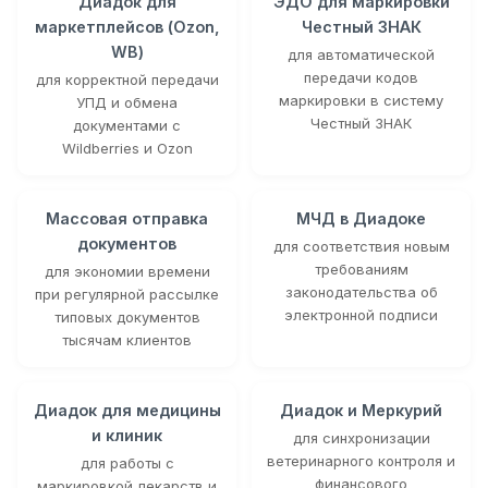
Диадок для
ЭДО для маркировки
маркетплейсов (Ozon,
Честный ЗНАК
WB)
для автоматической
передачи кодов
для корректной передачи
маркировки в систему
УПД и обмена
Честный ЗНАК
документами с
Wildberries и Ozon
Массовая отправка
МЧД в Диадоке
документов
для соответствия новым
требованиям
для экономии времени
законодательства об
при регулярной рассылке
электронной подписи
типовых документов
тысячам клиентов
Диадок для медицины
Диадок и Меркурий
и клиник
для синхронизации
ветеринарного контроля и
для работы с
финансового
маркировкой лекарств и