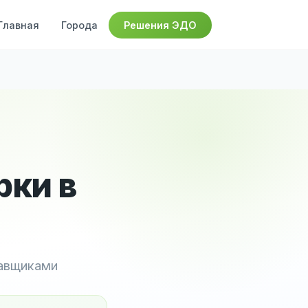
Главная
Города
Решения ЭДО
рки в
тавщиками