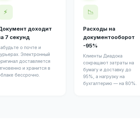
⚡
📉
Документ доходит
Расходы на
за 7 секунд
документооборот
-95%
Забудьте о почте и
курьерах. Электронный
Клиенты Диадока
оригинал доставляется
сокращают затраты на
мгновенно и хранится в
бумагу и доставку до
облаке бессрочно.
95%, а нагрузку на
бухгалтерию — на 80%.