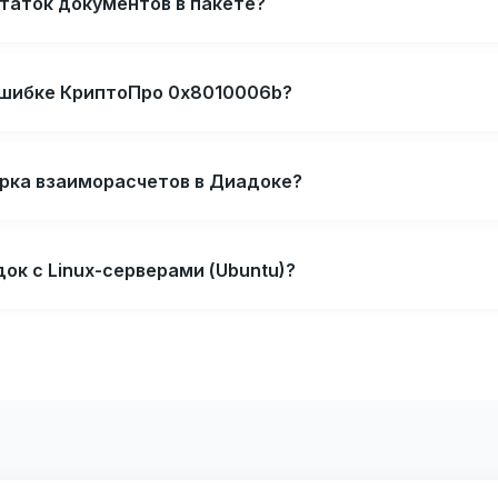
таток документов в пакете?
ошибке КриптоПро 0x8010006b?
ерка взаиморасчетов в Диадоке?
ок с Linux-серверами (Ubuntu)?