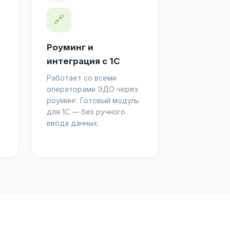
🔗
Роуминг и
интеграция с 1С
Работает со всеми
операторами ЭДО через
роуминг. Готовый модуль
для 1С — без ручного
ввода данных.