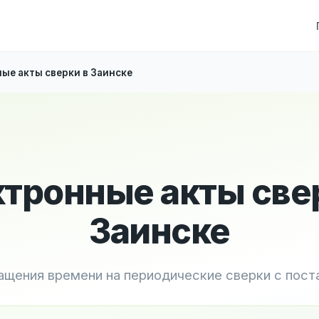
ые акты сверки в Заинске
тронные акты све
Заинске
ащения времени на периодические сверки с пос