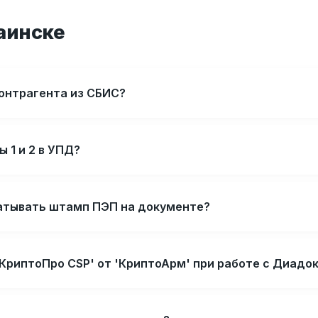
аинске
контрагента из СБИС?
 1 и 2 в УПД?
атывать штамп ПЭП на документе?
КриптоПро CSP' от 'КриптоАрм' при работе с Диадо