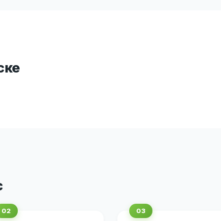
ске
с