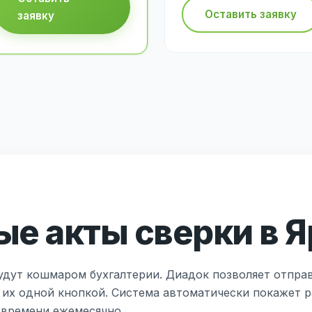
Оставить заявку
заявку
е акты сверки в 
удут кошмаром бухгалтерии. Диадок позволяет отпра
 их одной кнопкой. Система автоматически покажет р
 времени ежемесячно.