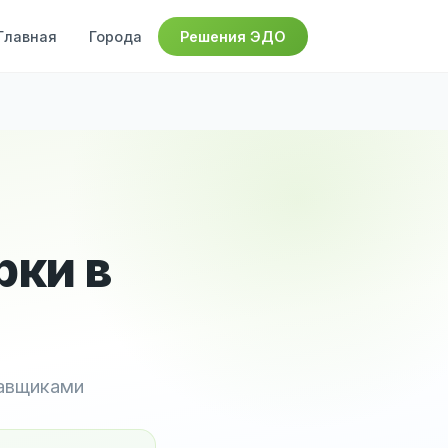
Главная
Города
Решения ЭДО
рки в
тавщиками