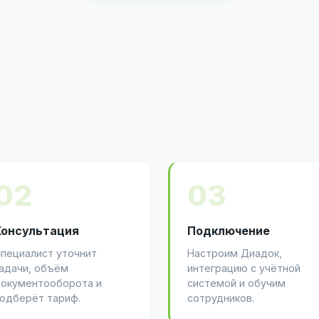
02
03
Консультация
Подключение
пециалист уточнит
Настроим Диадок,
адачи, объём
интеграцию с учётной
окументооборота и
системой и обучим
одберёт тариф.
сотрудников.