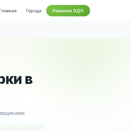
Главная
Города
Решения ЭДО
рки в
тавщиками