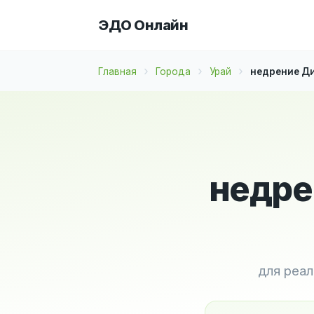
ЭДО Онлайн
Главная
Города
Урай
недрение Ди
недре
для реа