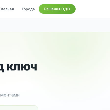
Главная
Города
Решения ЭДО
д ключ
ументами