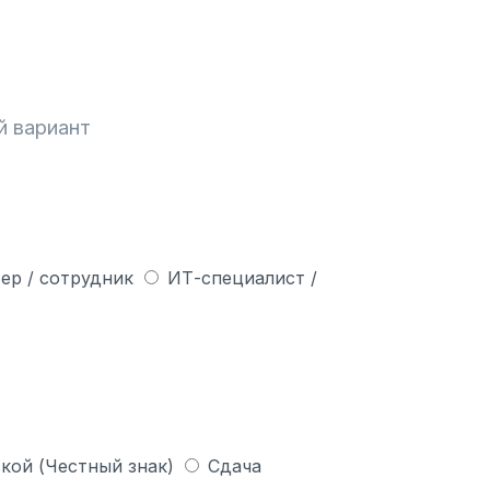
й вариант
ер / сотрудник
ИТ-специалист /
кой (Честный знак)
Сдача