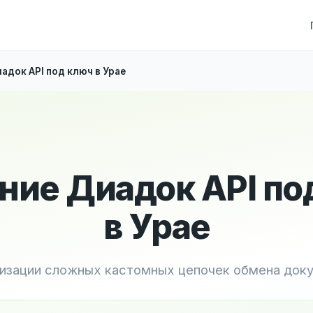
адок API под ключ в Урае
ние Диадок API по
в Урае
лизации сложных кастомных цепочек обмена док