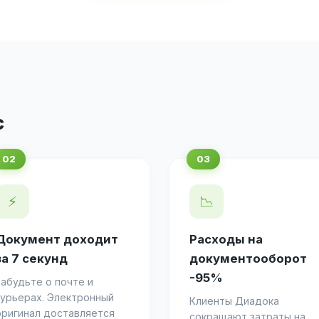
с
⚡
📉
Документ доходит
Расходы на
за 7 секунд
документооборот
-95%
Забудьте о почте и
курьерах. Электронный
Клиенты Диадока
оригинал доставляется
сокращают затраты на