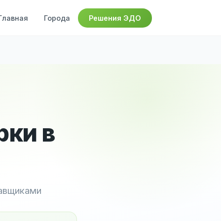
Главная
Города
Решения ЭДО
рки в
тавщиками