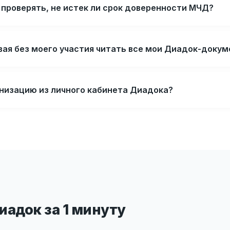
проверять, не истек ли срок доверенности МЧД?
вая без моего участия читать все мои Диадок-доку
анизацию из личного кабинета Диадока?
адок за 1 минуту