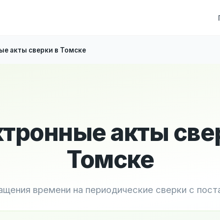
е акты сверки в Томске
тронные акты све
Томске
ащения времени на периодические сверки с пос