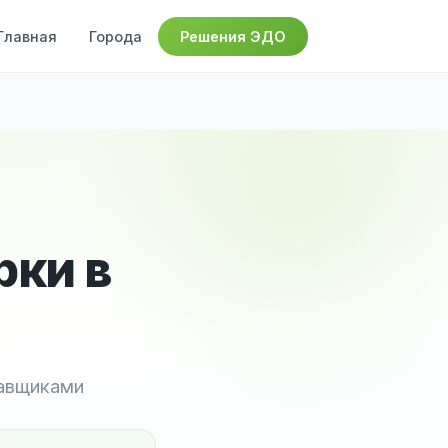
Главная
Города
Решения ЭДО
рки в
тавщиками