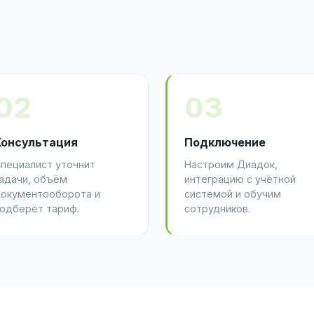
02
03
Консультация
Подключение
пециалист уточнит
Настроим Диадок,
адачи, объём
интеграцию с учётной
окументооборота и
системой и обучим
одберёт тариф.
сотрудников.