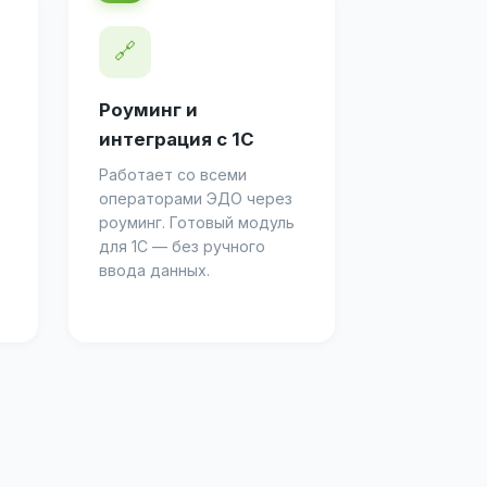
🔗
Роуминг и
интеграция с 1С
Работает со всеми
операторами ЭДО через
роуминг. Готовый модуль
для 1С — без ручного
ввода данных.