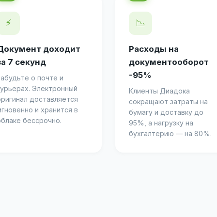
⚡
📉
Документ доходит
Расходы на
за 7 секунд
документооборот
-95%
Забудьте о почте и
курьерах. Электронный
Клиенты Диадока
оригинал доставляется
сокращают затраты на
мгновенно и хранится в
бумагу и доставку до
облаке бессрочно.
95%, а нагрузку на
бухгалтерию — на 80%.