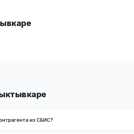
тывкаре
Сыктывкаре
контрагента из СБИС?