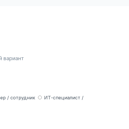
й вариант
ер / сотрудник
ИТ-специалист /