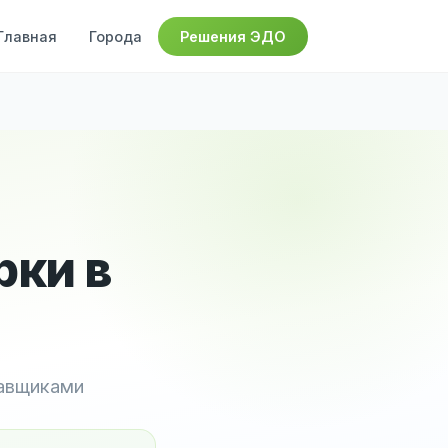
Главная
Города
Решения ЭДО
рки в
тавщиками