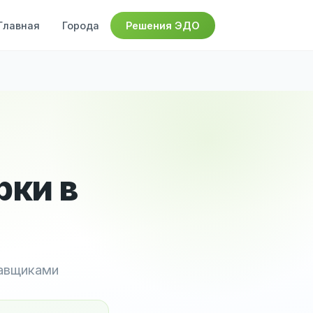
Главная
Города
Решения ЭДО
рки в
тавщиками