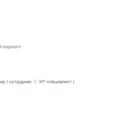
й вариант
ер / сотрудник
ИТ-специалист /