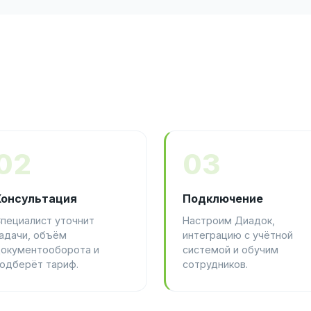
02
03
Консультация
Подключение
пециалист уточнит
Настроим Диадок,
адачи, объём
интеграцию с учётной
окументооборота и
системой и обучим
одберёт тариф.
сотрудников.