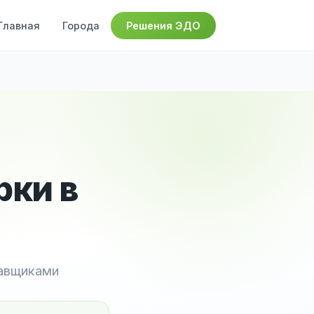
Главная
Города
Решения ЭДО
рки в
тавщиками