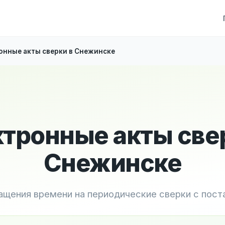
онные акты сверки в Снежинске
тронные акты све
Снежинске
ащения времени на периодические сверки с пос