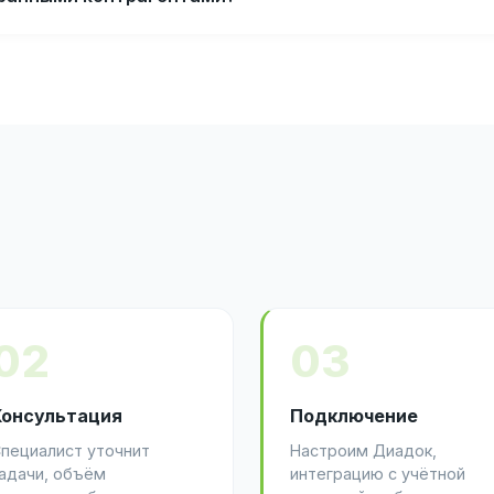
02
03
Консультация
Подключение
пециалист уточнит
Настроим Диадок,
адачи, объём
интеграцию с учётной