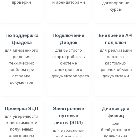
проверки
и арендаторами
договоров на
курсы
Техподдержка
Подключение
Внедрение API
Диадока
Диадок
под ключ
для мгновенного
для быстрого
для реализации
решения
старта работы в
сложных
технических
системе
кастомных
проблем при
электронного
цепочек обмена
отправке
документооборота
документами
документов
Проверка ЭЦП
Электронные
Диадок для
путевые
физлиц
для уверенности
листы (ЭПЛ)
в легитимности
для
полученных
безбумажного
для избавления
электронных
подписания
от бумажных