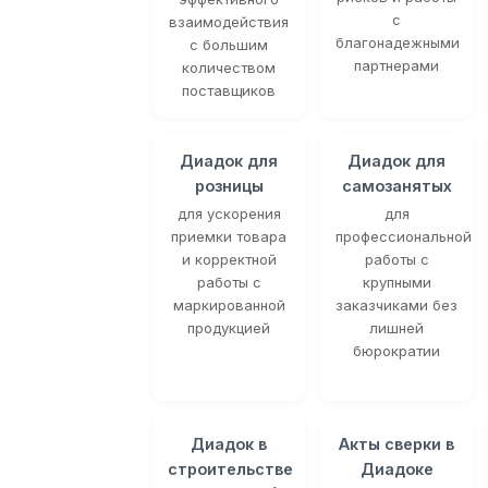
с
взаимодействия
благонадежными
с большим
партнерами
количеством
поставщиков
Диадок для
Диадок для
розницы
самозанятых
для ускорения
для
приемки товара
профессиональной
и корректной
работы с
работы с
крупными
маркированной
заказчиками без
продукцией
лишней
бюрократии
Диадок в
Акты сверки в
строительстве
Диадоке