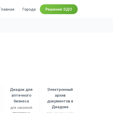
Главная
Города
Решения ЭДО
Диадок для
Электронный
аптечного
архив
бизнеса
документов в
Диадоке
для законной
приемки и