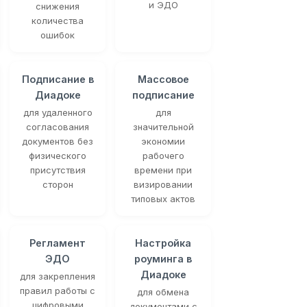
и ЭДО
снижения
количества
ошибок
Подписание в
Массовое
Диадоке
подписание
для удаленного
для
согласования
значительной
документов без
экономии
физического
рабочего
присутствия
времени при
сторон
визировании
типовых актов
Регламент
Настройка
ЭДО
роуминга в
Диадоке
для закрепления
правил работы с
для обмена
цифровыми
документами с