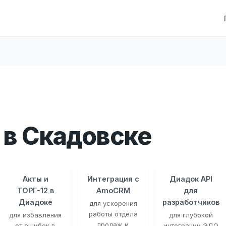
в Скадовске
Акты и
Интеграция с
Диадок API
ТОРГ-12 в
AmoCRM
для
Диадоке
разработчиков
для ускорения
работы отдела
для избавления
для глубокой
продаж и
от ошибок в
интеграции ЭДО