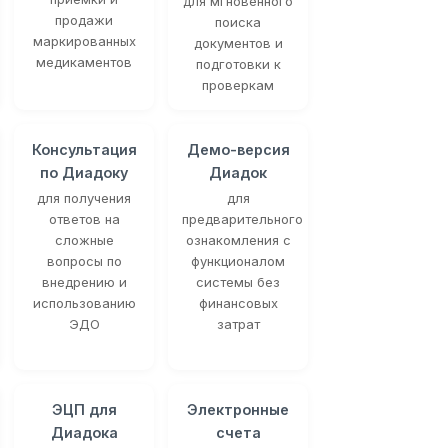
для мгновенного
продажи
поиска
маркированных
документов и
медикаментов
подготовки к
проверкам
Консультация
Демо-версия
по Диадоку
Диадок
для получения
для
ответов на
предварительного
сложные
ознакомления с
вопросы по
функционалом
внедрению и
системы без
использованию
финансовых
ЭДО
затрат
ЭЦП для
Электронные
Диадока
счета