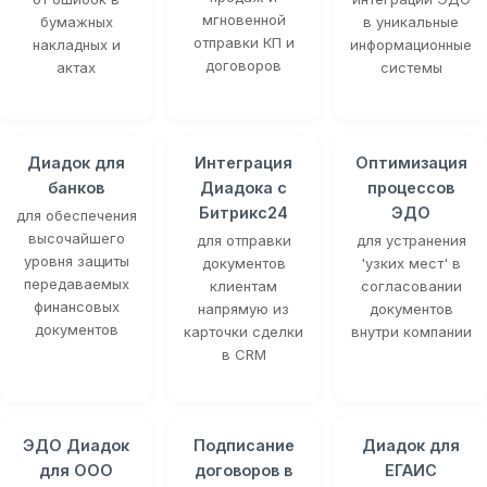
мгновенной
бумажных
в уникальные
отправки КП и
накладных и
информационные
договоров
актах
системы
Диадок для
Интеграция
Оптимизация
банков
Диадока с
процессов
Битрикс24
ЭДО
для обеспечения
высочайшего
для отправки
для устранения
уровня защиты
документов
'узких мест' в
передаваемых
клиентам
согласовании
финансовых
напрямую из
документов
документов
карточки сделки
внутри компании
в CRM
ЭДО Диадок
Подписание
Диадок для
для ООО
договоров в
ЕГАИС