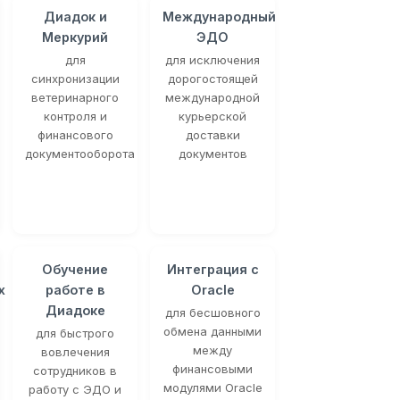
Диадок и
Международный
Меркурий
ЭДО
для
для исключения
синхронизации
дорогостоящей
ветеринарного
международной
контроля и
курьерской
финансового
доставки
документооборота
документов
Обучение
Интеграция с
х
работе в
Oracle
Диадоке
для бесшовного
обмена данными
для быстрого
между
вовлечения
финансовыми
сотрудников в
модулями Oracle
работу с ЭДО и