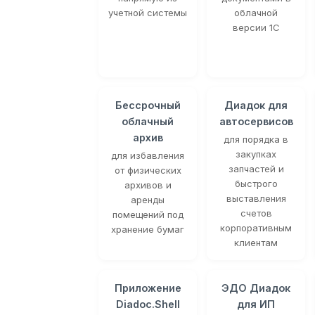
учетной системы
облачной
версии 1С
Бессрочный
Диадок для
облачный
автосервисов
архив
для порядка в
закупках
для избавления
запчастей и
от физических
быстрого
архивов и
выставления
аренды
счетов
помещений под
корпоративным
хранение бумаг
клиентам
Приложение
ЭДО Диадок
Diadoc.Shell
для ИП