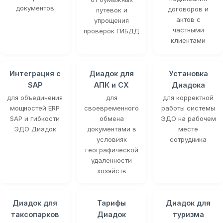
документов
договоров и
путевок и
актов с
упрощения
частными
проверок ГИБДД
клиентами
Интеграция с
Диадок для
Установка
SAP
АПК и СХ
Диадока
для объединения
для
для корректной
мощностей ERP
своевременного
работы системы
SAP и гибкости
обмена
ЭДО на рабочем
ЭДО Диадок
документами в
месте
условиях
сотрудника
географической
удаленности
хозяйств
Диадок для
Тарифы
Диадок для
таксопарков
Диадок
туризма