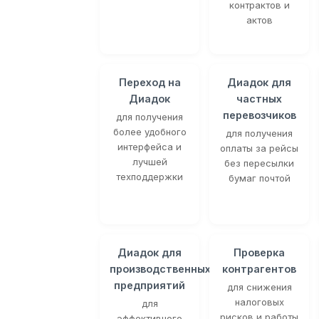
контрактов и
актов
Переход на
Диадок для
Диадок
частных
перевозчиков
для получения
более удобного
для получения
интерфейса и
оплаты за рейсы
лучшей
без пересылки
техподдержки
бумаг почтой
Диадок для
Проверка
производственных
контрагентов
предприятий
для снижения
налоговых
для
рисков и работы
эффективного