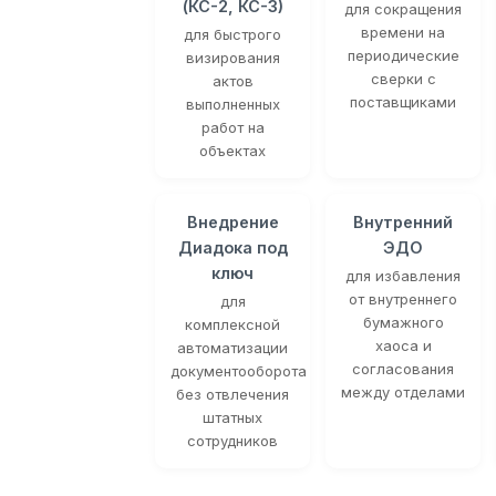
(КС-2, КС-3)
для сокращения
времени на
для быстрого
периодические
визирования
сверки с
актов
поставщиками
выполненных
работ на
объектах
Внедрение
Внутренний
Диадока под
ЭДО
ключ
для избавления
от внутреннего
для
бумажного
комплексной
хаоса и
автоматизации
согласования
документооборота
между отделами
без отвлечения
штатных
сотрудников