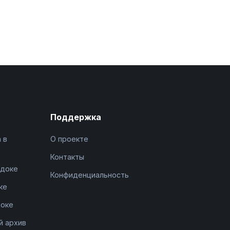
Поддержка
 в
О проекте
Контакты
адоке
Конфиденциальность
ке
доке
й архив