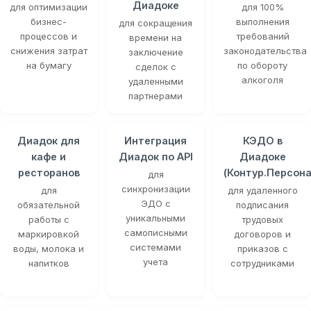
Диадоке
для оптимизации
для 100%
бизнес-
выполнения
для сокращения
процессов и
требований
времени на
снижения затрат
законодательства
заключение
на бумагу
по обороту
сделок с
алкоголя
удаленными
партнерами
Диадок для
Интеграция
КЭДО в
кафе и
Диадок по API
Диадоке
ресторанов
(Контур.Персона
для
синхронизации
для
для удаленного
ЭДО с
обязательной
подписания
уникальными
работы с
трудовых
самописными
маркировкой
договоров и
системами
воды, молока и
приказов с
учета
напитков
сотрудниками