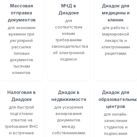
Массовая
МЧД в
Диадок для
отправка
Диадоке
медицины и
документов
клиник
для
соответствия
для экономии
для работы с
новым
времени при
маркировкой
требованиям
регулярной
лекарств и
законодательства
рассылке
электронными
об электронной
типовых
рецептами
подписи
документов
тысячам
клиентов
Налоговая в
Диадок в
Диадок для
Диадоке
недвижимости
образовательны
центров
для быстрой
для ускорения
подготовки
визирования
для онлайн-
ответов на
документов
зачисления
требования ФНС
между
студентов и
и встречные
собственниками
подписания