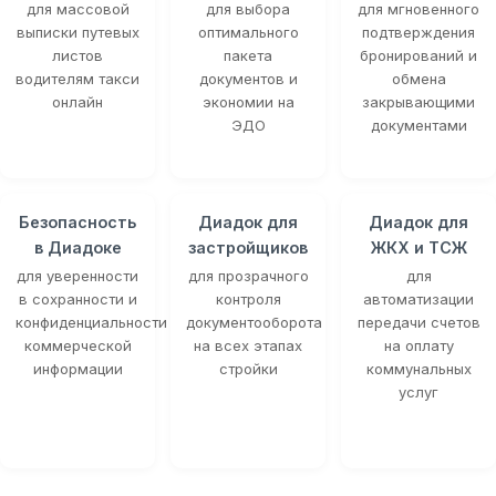
для массовой
для выбора
для мгновенного
выписки путевых
оптимального
подтверждения
листов
пакета
бронирований и
водителям такси
документов и
обмена
онлайн
экономии на
закрывающими
ЭДО
документами
Безопасность
Диадок для
Диадок для
в Диадоке
застройщиков
ЖКХ и ТСЖ
для уверенности
для прозрачного
для
в сохранности и
контроля
автоматизации
конфиденциальности
документооборота
передачи счетов
коммерческой
на всех этапах
на оплату
информации
стройки
коммунальных
услуг