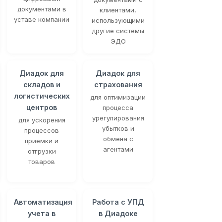
документами в
клиентами,
уставе компании
использующими
другие системы
ЭДО
Диадок для
Диадок для
складов и
страхования
логистических
для оптимизации
центров
процесса
урегулирования
для ускорения
убытков и
процессов
обмена с
приемки и
агентами
отгрузки
товаров
Автоматизация
Работа с УПД
учета в
в Диадоке