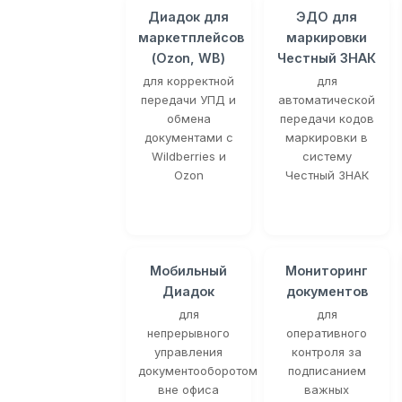
Диадок для
ЭДО для
маркетплейсов
маркировки
(Ozon, WB)
Честный ЗНАК
для корректной
для
передачи УПД и
автоматической
обмена
передачи кодов
документами с
маркировки в
Wildberries и
систему
Ozon
Честный ЗНАК
Мобильный
Мониторинг
Диадок
документов
для
для
непрерывного
оперативного
управления
контроля за
документооборотом
подписанием
вне офиса
важных