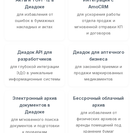
Диадоке
AmoCRM
для избавления от
для ускорения работы
ошибок в бумажных
отдела продаж и
накладных и актах
мгновенной отправки КП
и договоров
Диадок API для
Диадок для аптечного
разработчиков
бизнеса
для глубокой интеграции
для законной приемки и
ЭДО в уникальные
продажи маркированных
информационные системы
медикаментов
Электронный архив
Бессрочный облачный
документов в
архив
Диадоке
для избавления от
физических архивов и
для мгновенного поиска
аренды помещений под
документов и подготовки
хранение бумаг
к проверкам