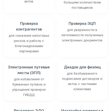
актов
большим количеством
поставщиков
Проверка
Проверка ЭЦП
контрагентов
для уверенности в
легитимности полученных
для снижения налоговых
электронных документов
рисков и работы с
благонадежными
партнерами
Электронные путевые
Диадок для физлиц
листы (ЭПЛ)
для безбумажного
подписания договоров и
для избавления от
актов с частными
бумажных путевок и
клиентами
упрощения проверок
ГИБДД
Регламент ЭДО
Настройка роуминга в