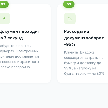
⚡
📉
Документ доходит
Расходы на
за 7 секунд
документооборот
-95%
Забудьте о почте и
курьерах. Электронный
Клиенты Диадока
оригинал доставляется
сокращают затраты на
мгновенно и хранится в
бумагу и доставку до
облаке бессрочно.
95%, а нагрузку на
бухгалтерию — на 80%.