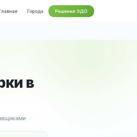
Главная
Города
Решения ЭДО
рки в
тавщиками