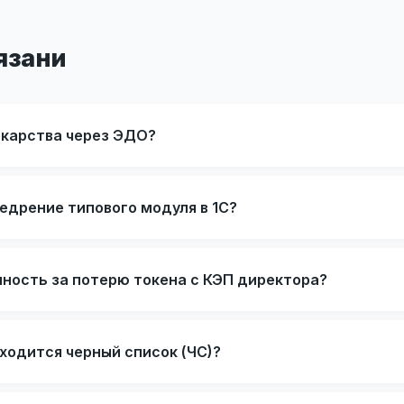
язани
екарства через ЭДО?
едрение типового модуля в 1С?
нность за потерю токена с КЭП директора?
ходится черный список (ЧС)?