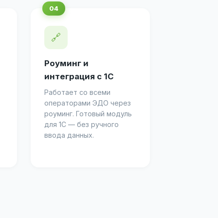
🔗
Роуминг и
интеграция с 1С
Работает со всеми
операторами ЭДО через
роуминг. Готовый модуль
для 1С — без ручного
ввода данных.