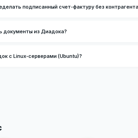
еделать подписанный счет-фактуру без контрагент
ь документы из Диадока?
ок с Linux-серверами (Ubuntu)?
с