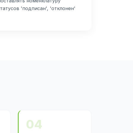
поставлять номенклатуру
атусов 'подписан', 'отклонен'
04