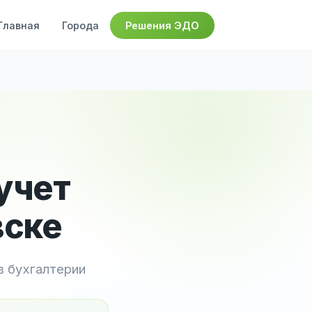
Главная
Города
Решения ЭДО
учет
вске
в бухгалтерии