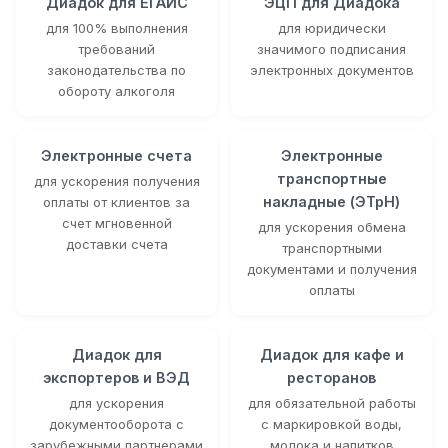
Диадок для ЕГАИС
ЭЦП для Диадока
для 100% выполнения
для юридически
требований
значимого подписания
законодательства по
электронных документов
обороту алкоголя
Электронные счета
Электронные
транспортные
для ускорения получения
накладные (ЭТрН)
оплаты от клиентов за
счет мгновенной
для ускорения обмена
доставки счета
транспортными
документами и получения
оплаты
Диадок для
Диадок для кафе и
экспортеров и ВЭД
ресторанов
для ускорения
для обязательной работы
документооборота с
с маркировкой воды,
зарубежными партнерами
молока и напитков