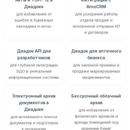
Диадоке
AmoCRM
для избавления от
для ускорения работы
ошибок в бумажных
отдела продаж и
накладных и актах
мгновенной отправки КП
и договоров
Диадок API для
Диадок для аптечного
разработчиков
бизнеса
для глубокой интеграции
для законной приемки и
ЭДО в уникальные
продажи маркированных
информационные системы
медикаментов
Электронный архив
Бессрочный облачный
документов в
архив
Диадоке
для избавления от
физических архивов и
для мгновенного поиска
аренды помещений под
документов и подготовки
хранение бумаг
к проверкам