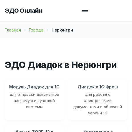
ЭДО Онлайн
Главная
Города
Нерюнгри
ЭДО Диадок в Нерюнгри
Модуль Диадок для 1С
Диадок в 1С:Фреш
для отправки документов
для работы с
напрямую из учетной
электронными
системы
документами в облачной
версии 1С
Акты и ТОРГ-12 в
Интеграция с