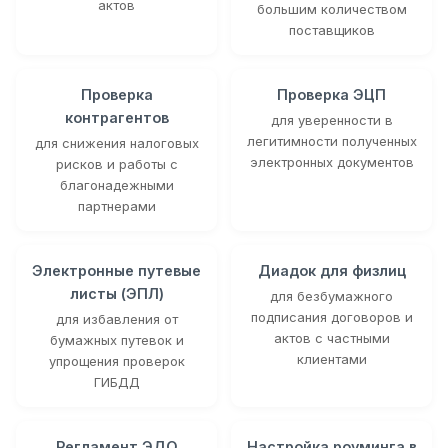
актов
большим количеством
поставщиков
Проверка
Проверка ЭЦП
контрагентов
для уверенности в
легитимности полученных
для снижения налоговых
электронных документов
рисков и работы с
благонадежными
партнерами
Электронные путевые
Диадок для физлиц
листы (ЭПЛ)
для безбумажного
подписания договоров и
для избавления от
актов с частными
бумажных путевок и
клиентами
упрощения проверок
ГИБДД
Регламент ЭДО
Настройка роуминга в