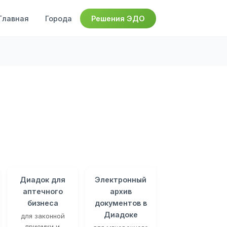
Главная
Города
Решения ЭДО
Диадок для
Электронный
аптечного
архив
бизнеса
документов в
Диадоке
для законной
приемки и