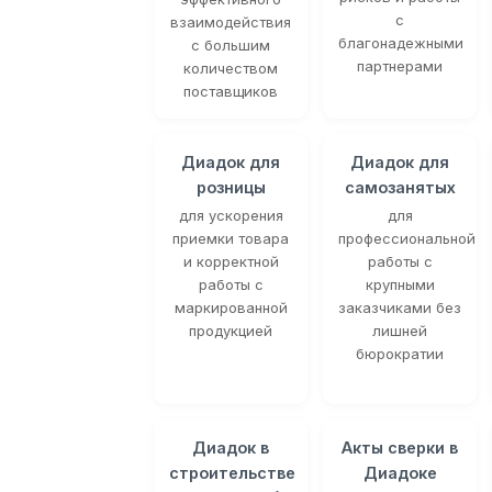
с
взаимодействия
благонадежными
с большим
партнерами
количеством
поставщиков
Диадок для
Диадок для
розницы
самозанятых
для ускорения
для
приемки товара
профессиональной
и корректной
работы с
работы с
крупными
маркированной
заказчиками без
продукцией
лишней
бюрократии
Диадок в
Акты сверки в
строительстве
Диадоке