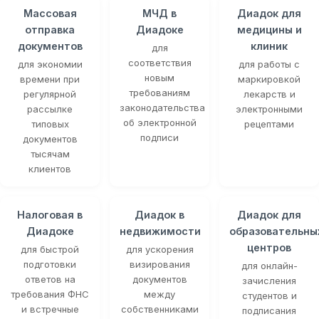
Массовая
МЧД в
Диадок для
отправка
Диадоке
медицины и
документов
клиник
для
соответствия
для экономии
для работы с
новым
времени при
маркировкой
требованиям
регулярной
лекарств и
законодательства
рассылке
электронными
об электронной
типовых
рецептами
подписи
документов
тысячам
клиентов
Налоговая в
Диадок в
Диадок для
Диадоке
недвижимости
образовательны
центров
для быстрой
для ускорения
подготовки
визирования
для онлайн-
ответов на
документов
зачисления
требования ФНС
между
студентов и
и встречные
собственниками
подписания