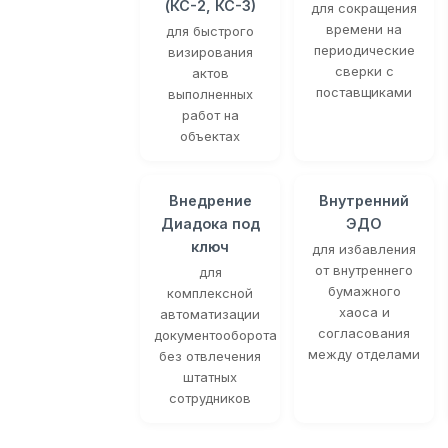
(КС-2, КС-3)
для сокращения
времени на
для быстрого
периодические
визирования
сверки с
актов
поставщиками
выполненных
работ на
объектах
Внедрение
Внутренний
Диадока под
ЭДО
ключ
для избавления
от внутреннего
для
бумажного
комплексной
хаоса и
автоматизации
согласования
документооборота
между отделами
без отвлечения
штатных
сотрудников