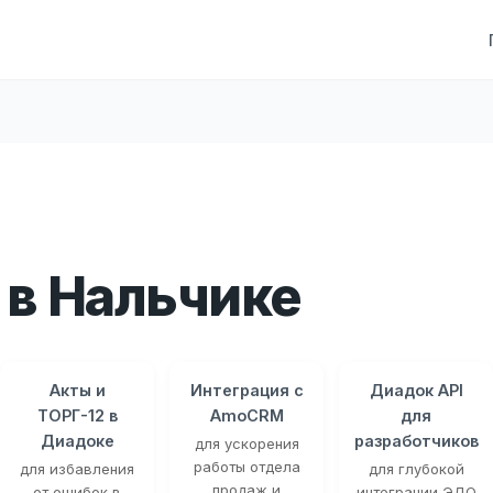
в Нальчике
Акты и
Интеграция с
Диадок API
ТОРГ-12 в
AmoCRM
для
Диадоке
разработчиков
для ускорения
работы отдела
для избавления
для глубокой
продаж и
от ошибок в
интеграции ЭДО