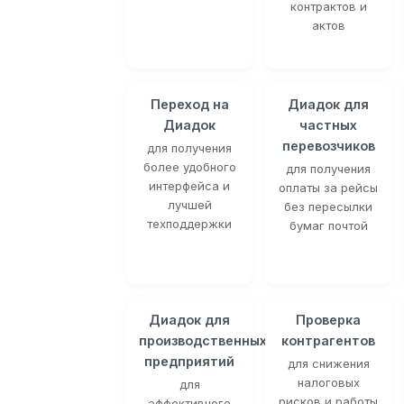
контрактов и
актов
Переход на
Диадок для
Диадок
частных
перевозчиков
для получения
более удобного
для получения
интерфейса и
оплаты за рейсы
лучшей
без пересылки
техподдержки
бумаг почтой
Диадок для
Проверка
производственных
контрагентов
предприятий
для снижения
налоговых
для
рисков и работы
эффективного