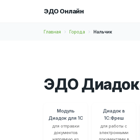
ЭДО Онлайн
Главная
Города
Нальчик
ЭДО Диадок 
Модуль
Диадок в
Диадок для 1С
1С:Фреш
для отправки
для работы с
документов
электронными
напрямую из
документами в