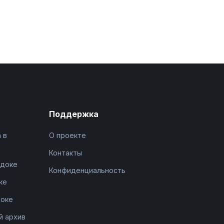
Поддержка
 в
О проекте
Контакты
адоке
Конфиденциальность
ке
доке
й архив