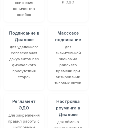
и ЭДО
снижения
количества
ошибок
Подписание в
Массовое
Диадоке
подписание
для удаленного
для
согласования
значительной
документов без
экономии
физического
рабочего
присутствия
времени при
сторон
визировании
типовых актов
Регламент
Настройка
ЭДО
роуминга в
Диадоке
для закрепления
правил работы с
для обмена
цифровыми
документами с