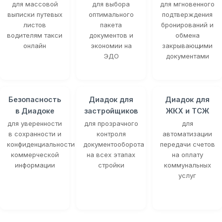
для массовой
для выбора
для мгновенного
выписки путевых
оптимального
подтверждения
листов
пакета
бронирований и
водителям такси
документов и
обмена
онлайн
экономии на
закрывающими
ЭДО
документами
Безопасность
Диадок для
Диадок для
в Диадоке
застройщиков
ЖКХ и ТСЖ
для уверенности
для прозрачного
для
в сохранности и
контроля
автоматизации
конфиденциальности
документооборота
передачи счетов
коммерческой
на всех этапах
на оплату
информации
стройки
коммунальных
услуг