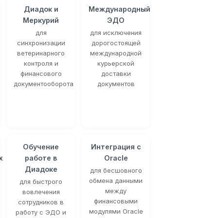
Диадок и
Международный
Меркурий
ЭДО
для
для исключения
синхронизации
дорогостоящей
ветеринарного
международной
контроля и
курьерской
финансового
доставки
документооборота
документов
Обучение
Интеграция с
х
работе в
Oracle
Диадоке
для бесшовного
обмена данными
для быстрого
между
вовлечения
финансовыми
сотрудников в
модулями Oracle
работу с ЭДО и