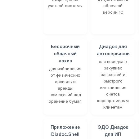
учетной системы
облачной
версии 1С
Бессрочный
Диадок для
облачный
автосервисов
архив
для порядка в
закупках
для избавления
запчастей и
от физических
быстрого
архивов и
выставления
аренды
счетов
помещений под
корпоративным
хранение бумаг
клиентам
Приложение
ЭДО Диадок
Diadoc.Shell
для ИП