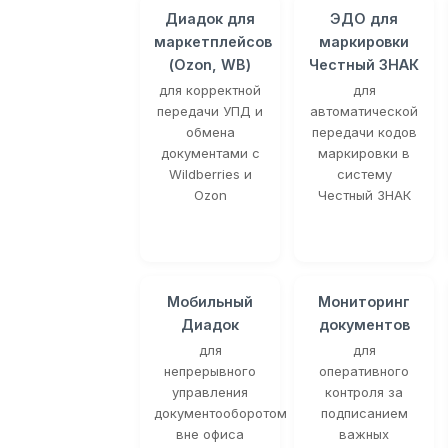
Диадок для
ЭДО для
маркетплейсов
маркировки
(Ozon, WB)
Честный ЗНАК
для корректной
для
передачи УПД и
автоматической
обмена
передачи кодов
документами с
маркировки в
Wildberries и
систему
Ozon
Честный ЗНАК
Мобильный
Мониторинг
Диадок
документов
для
для
непрерывного
оперативного
управления
контроля за
документооборотом
подписанием
вне офиса
важных