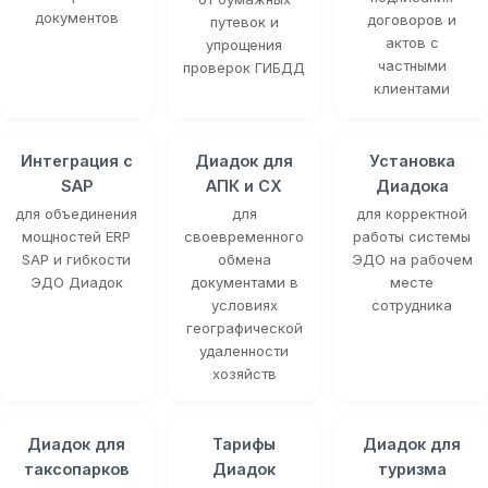
документов
договоров и
путевок и
актов с
упрощения
частными
проверок ГИБДД
клиентами
Интеграция с
Диадок для
Установка
SAP
АПК и СХ
Диадока
для объединения
для
для корректной
мощностей ERP
своевременного
работы системы
SAP и гибкости
обмена
ЭДО на рабочем
ЭДО Диадок
документами в
месте
условиях
сотрудника
географической
удаленности
хозяйств
Диадок для
Тарифы
Диадок для
таксопарков
Диадок
туризма