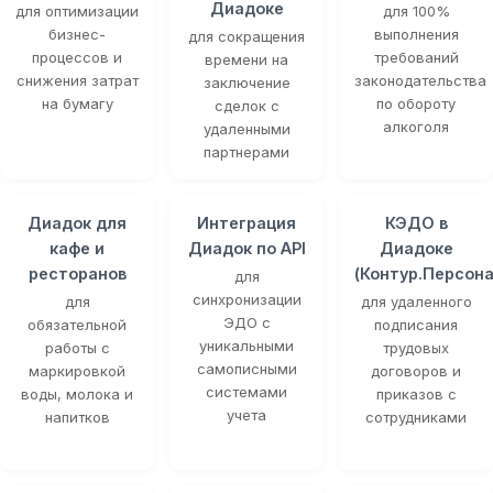
Диадоке
для оптимизации
для 100%
бизнес-
выполнения
для сокращения
процессов и
требований
времени на
снижения затрат
законодательства
заключение
на бумагу
по обороту
сделок с
алкоголя
удаленными
партнерами
Диадок для
Интеграция
КЭДО в
кафе и
Диадок по API
Диадоке
ресторанов
(Контур.Персона
для
синхронизации
для
для удаленного
ЭДО с
обязательной
подписания
уникальными
работы с
трудовых
самописными
маркировкой
договоров и
системами
воды, молока и
приказов с
учета
напитков
сотрудниками