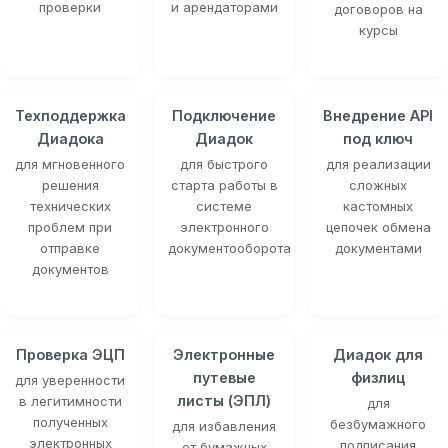
проверки
и арендаторами
договоров на
курсы
Техподдержка
Подключение
Внедрение API
Диадока
Диадок
под ключ
для мгновенного
для быстрого
для реализации
решения
старта работы в
сложных
технических
системе
кастомных
проблем при
электронного
цепочек обмена
отправке
документооборота
документами
документов
Проверка ЭЦП
Электронные
Диадок для
путевые
физлиц
для уверенности
листы (ЭПЛ)
в легитимности
для
полученных
безбумажного
для избавления
электронных
подписания
от бумажных