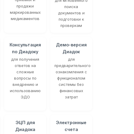
для мгновенного
продажи
поиска
маркированных
документов и
медикаментов
подготовки к
проверкам
Консультация
Демо-версия
по Диадоку
Диадок
для получения
для
ответов на
предварительного
сложные
ознакомления с
вопросы по
функционалом
внедрению и
системы без
использованию
финансовых
ЭДО
затрат
ЭЦП для
Электронные
Диадока
счета