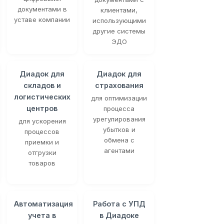
документами в
клиентами,
уставе компании
использующими
другие системы
ЭДО
Диадок для
Диадок для
складов и
страхования
логистических
для оптимизации
центров
процесса
урегулирования
для ускорения
убытков и
процессов
обмена с
приемки и
агентами
отгрузки
товаров
Автоматизация
Работа с УПД
учета в
в Диадоке