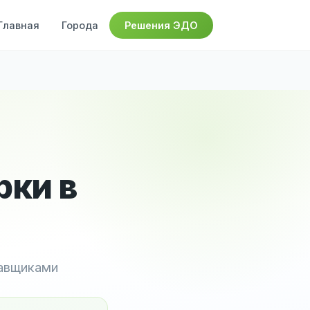
Главная
Города
Решения ЭДО
рки в
тавщиками