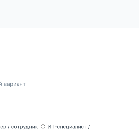
й вариант
ер / сотрудник
ИТ-специалист /