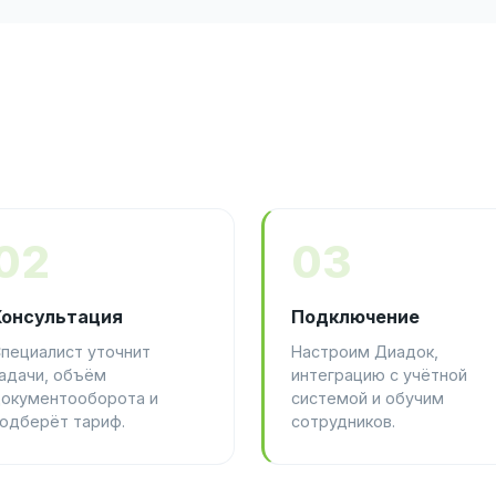
02
03
Консультация
Подключение
пециалист уточнит
Настроим Диадок,
адачи, объём
интеграцию с учётной
окументооборота и
системой и обучим
одберёт тариф.
сотрудников.