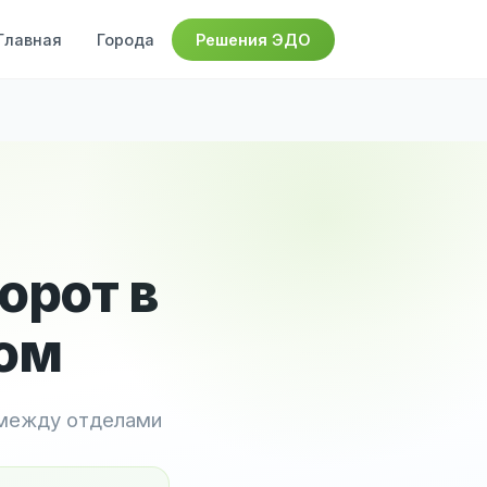
Главная
Города
Решения ЭДО
орот в
ом
 между отделами