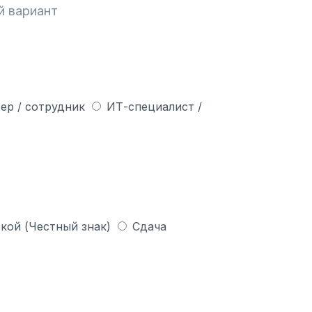
й вариант
ер / сотрудник
ИТ-специалист /
кой (Честный знак)
Сдача