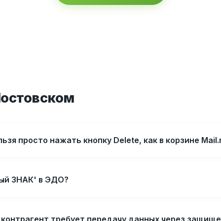
Мостовском
зя просто нажать кнопку Delete, как в корзине Mail.
ный ЗНАК' в ЭДО?
и контрагент требует передачу данных через защищ