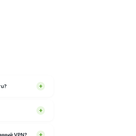
ru?
енный VPN?