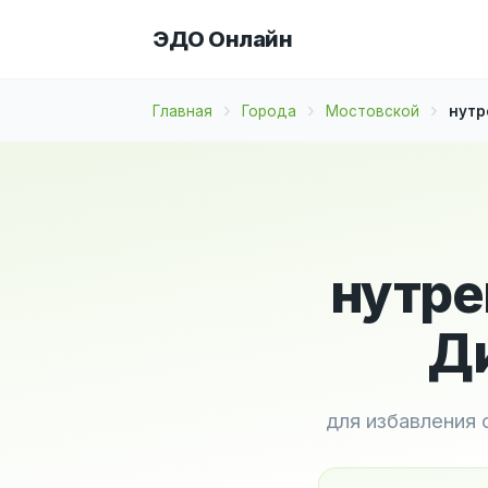
ЭДО Онлайн
Главная
Города
Мостовской
нутр
нутре
Ди
для избавления