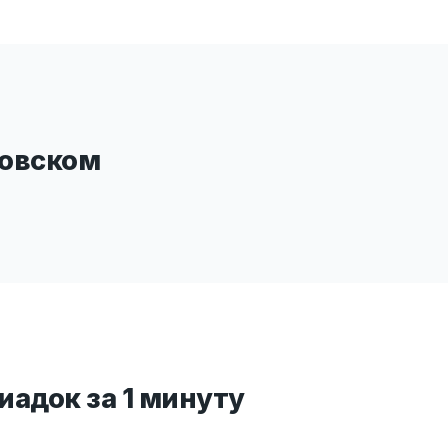
товском
адок за 1 минуту