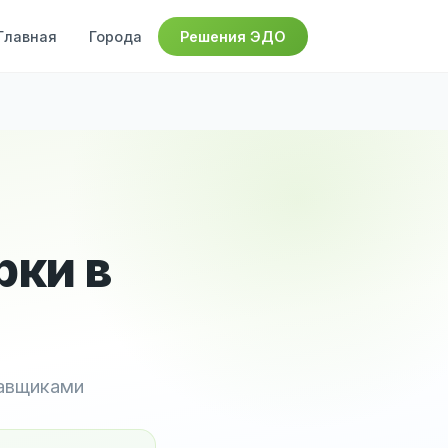
Главная
Города
Решения ЭДО
рки в
тавщиками