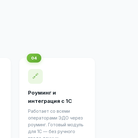
🔗
Роуминг и
интеграция с 1С
Работает со всеми
операторами ЭДО через
роуминг. Готовый модуль
для 1С — без ручного