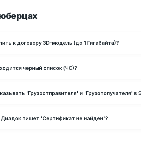
Люберцах
ить к договору 3D-модель (до 1 Гигабайта)?
ходится черный список (ЧС)?
казывать 'Грузоотправителя' и 'Грузополучателя' в
и Диадок пишет 'Сертификат не найден'?