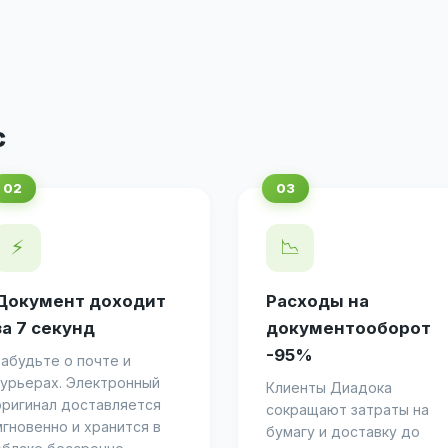
с
⚡
📉
Документ доходит
Расходы на
за 7 секунд
документооборот
-95%
Забудьте о почте и
курьерах. Электронный
Клиенты Диадока
оригинал доставляется
сокращают затраты на
мгновенно и хранится в
бумагу и доставку до