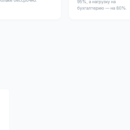
облаке бессрочно.
95%, а нагрузку на
бухгалтерию — на 80%.