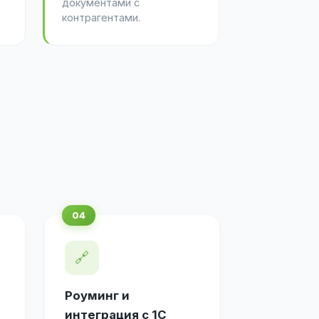
документами с
контрагентами.
🔗
Роуминг и
интеграция с 1С