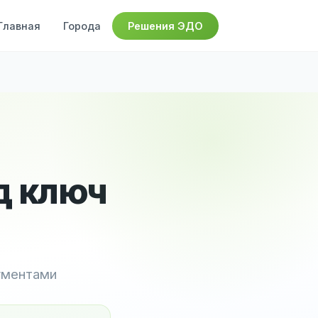
Главная
Города
Решения ЭДО
д ключ
ументами