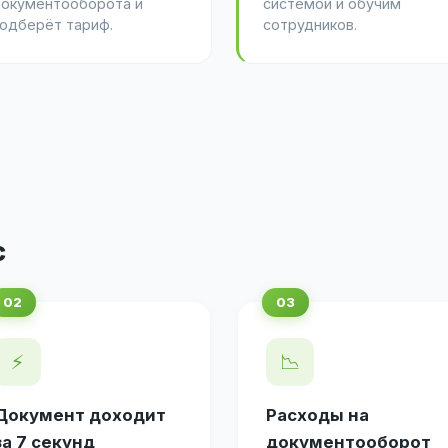
окументооборота и
системой и обучим
одберёт тариф.
сотрудников.
с
⚡
📉
Документ доходит
Расходы на
за 7 секунд
документооборот