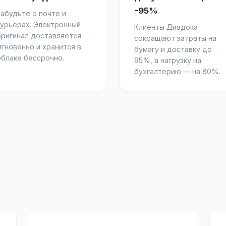
-95%
Забудьте о почте и
курьерах. Электронный
Клиенты Диадока
оригинал доставляется
сокращают затраты на
мгновенно и хранится в
бумагу и доставку до
облаке бессрочно.
95%, а нагрузку на
бухгалтерию — на 80%.