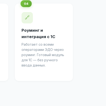
🔗
Роуминг и
интеграция с 1С
Работает со всеми
операторами ЭДО через
роуминг. Готовый модуль
для 1С — без ручного
ввода данных.