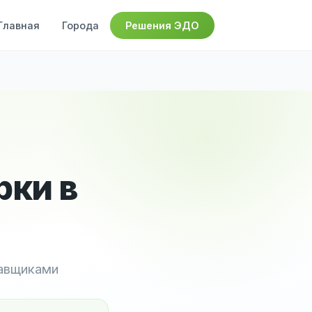
Главная
Города
Решения ЭДО
рки в
тавщиками