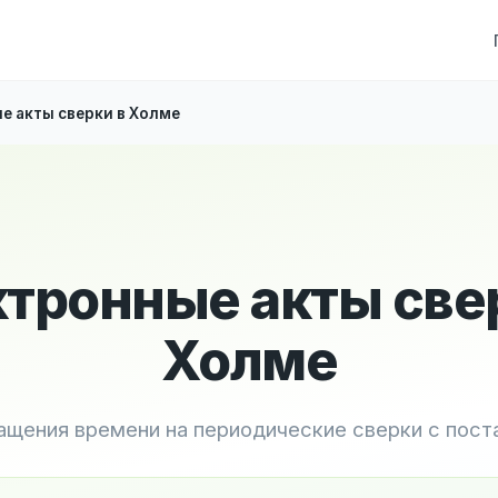
е акты сверки в Холме
тронные акты све
Холме
ащения времени на периодические сверки с пос