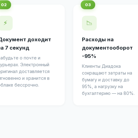
⚡
📉
Документ доходит
Расходы на
за 7 секунд
документооборот
-95%
Забудьте о почте и
курьерах. Электронный
Клиенты Диадока
оригинал доставляется
сокращают затраты на
мгновенно и хранится в
бумагу и доставку до
облаке бессрочно.
95%, а нагрузку на
бухгалтерию — на 80%.