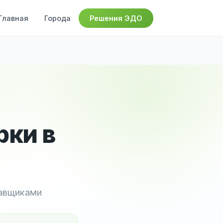
Главная
Города
Решения ЭДО
рки в
тавщиками