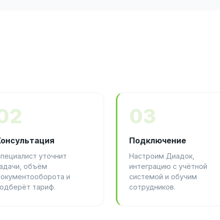
02
03
Консультация
Подключение
пециалист уточнит
Настроим Диадок,
адачи, объём
интеграцию с учётной
окументооборота и
системой и обучим
одберёт тариф.
сотрудников.