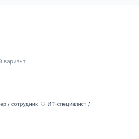
й вариант
ер / сотрудник
ИТ-специалист /