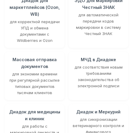
Диадок для
ЭДО для маркировки
маркетплейсов (Ozon,
Честный ЗНАК
WB)
для автоматической
передачи кодов
для корректной передачи
маркировки в систему
УПД и обмена
Честный ЗНАК
документами с
Wildberries и Ozon
Массовая отправка
МЧД в Диадоке
документов
для соответствия новым
требованиям
для экономии времени
законодательства об
при регулярной рассылке
электронной подписи
типовых документов
тысячам клиентов
Диадок для медицины
Диадок и Меркурий
и клиник
для синхронизации
ветеринарного контроля и
для работы с
финансового
маркировкой лекарств и