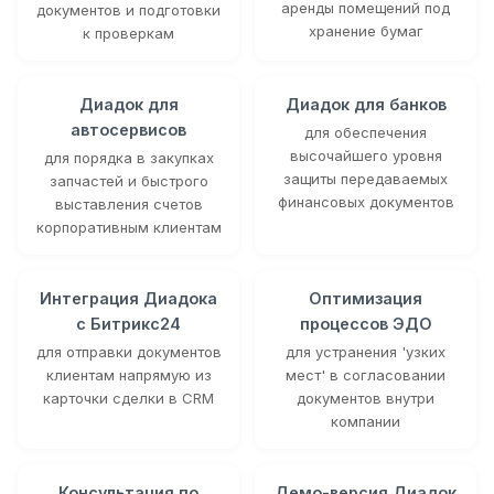
аренды помещений под
документов и подготовки
хранение бумаг
к проверкам
Диадок для
Диадок для банков
автосервисов
для обеспечения
высочайшего уровня
для порядка в закупках
защиты передаваемых
запчастей и быстрого
финансовых документов
выставления счетов
корпоративным клиентам
Интеграция Диадока
Оптимизация
с Битрикс24
процессов ЭДО
для отправки документов
для устранения 'узких
клиентам напрямую из
мест' в согласовании
карточки сделки в CRM
документов внутри
компании
Консультация по
Демо-версия Диадок