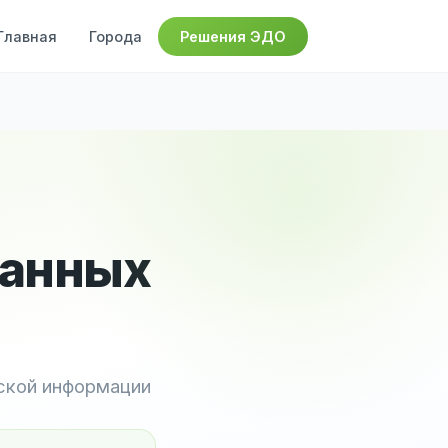
Главная
Города
Решения ЭДО
данных
ской информации