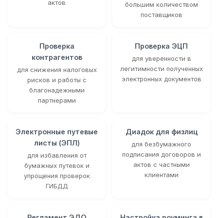
актов
большим количеством
поставщиков
Проверка
Проверка ЭЦП
контрагентов
для уверенности в
легитимности полученных
для снижения налоговых
электронных документов
рисков и работы с
благонадежными
партнерами
Электронные путевые
Диадок для физлиц
листы (ЭПЛ)
для безбумажного
подписания договоров и
для избавления от
актов с частными
бумажных путевок и
клиентами
упрощения проверок
ГИБДД
Регламент ЭДО
Настройка роуминга в