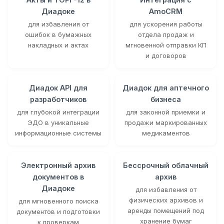
Диадоке
AmoCRM
для избавления от
для ускорения работы
ошибок в бумажных
отдела продаж и
накладных и актах
мгновенной отправки КП
и договоров
Диадок API для
Диадок для аптечного
разработчиков
бизнеса
для глубокой интеграции
для законной приемки и
ЭДО в уникальные
продажи маркированных
информационные системы
медикаментов
Электронный архив
Бессрочный облачный
документов в
архив
Диадоке
для избавления от
физических архивов и
для мгновенного поиска
аренды помещений под
документов и подготовки
хранение бумаг
к проверкам