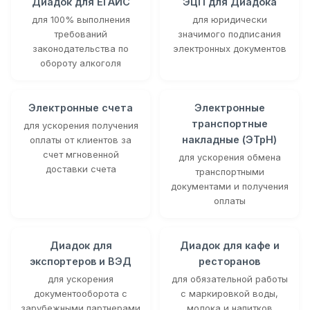
Диадок для ЕГАИС
ЭЦП для Диадока
для 100% выполнения
для юридически
требований
значимого подписания
законодательства по
электронных документов
обороту алкоголя
Электронные счета
Электронные
транспортные
для ускорения получения
накладные (ЭТрН)
оплаты от клиентов за
счет мгновенной
для ускорения обмена
доставки счета
транспортными
документами и получения
оплаты
Диадок для
Диадок для кафе и
экспортеров и ВЭД
ресторанов
для ускорения
для обязательной работы
документооборота с
с маркировкой воды,
зарубежными партнерами
молока и напитков