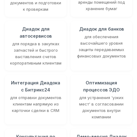
аренды помещений под
документов и подготовки
хранение бумаг
к проверкам
Диадок для
Диадок для банков
автосервисов
для обеспечения
высочайшего уровня
для порядка в закупках
защиты передаваемых
запчастей и быстрого
финансовых документов
выставления счетов
корпоративным клиентам
Интеграция Диадока
Оптимизация
с Битрикс24
процессов ЭДО
для отправки документов
для устранения 'узких
клиентам напрямую из
мест' в согласовании
карточки сделки в CRM
документов внутри
компании
Консультация по
Демо-версия Диадок