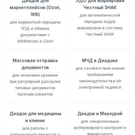
Диадок для
ЭДО для маркировки
маркетплейсов (Ozon,
Честный ЗНАК
WB)
для автоматической
передачи кодов
для корректной передачи
маркировки в систему
УПД и обмена
Честный ЗНАК
документами с
Wildberries и Ozon
Массовая отправка
МЧД в Диадоке
документов
для соответствия новым
требованиям
для экономии времени
законодательства об
при регулярной рассылке
электронной подписи
типовых документов
тысячам клиентов
Диадок для медицины
Диадок и Меркурий
и клиник
для синхронизации
ветеринарного контроля и
для работы с
финансового
маркировкой лекарств и