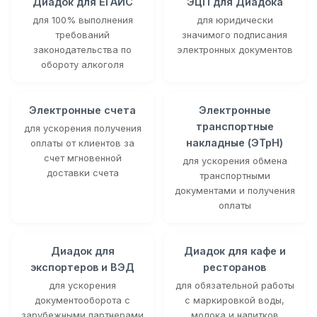
Диадок для ЕГАИС
ЭЦП для Диадока
для 100% выполнения
для юридически
требований
значимого подписания
законодательства по
электронных документов
обороту алкоголя
Электронные счета
Электронные
транспортные
для ускорения получения
накладные (ЭТрН)
оплаты от клиентов за
счет мгновенной
для ускорения обмена
доставки счета
транспортными
документами и получения
оплаты
Диадок для
Диадок для кафе и
экспортеров и ВЭД
ресторанов
для ускорения
для обязательной работы
документооборота с
с маркировкой воды,
зарубежными партнерами
молока и напитков