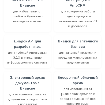
Диадоке
AmoCRM
для избавления от
для ускорения работы
ошибок в бумажных
отдела продаж и
накладных и актах
мгновенной отправки КП
и договоров
Диадок API для
Диадок для аптечного
разработчиков
бизнеса
для глубокой интеграции
для законной приемки и
ЭДО в уникальные
продажи маркированных
информационные системы
медикаментов
Электронный архив
Бессрочный облачный
документов в
архив
Диадоке
для избавления от
физических архивов и
для мгновенного поиска
аренды помещений под
документов и подготовки
хранение бумаг
к проверкам