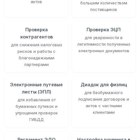
актов
большим количеством
поставщиков
Проверка
Проверка ЭЦП
контрагентов
для уверенности в
легитимности полученных
для снижения налоговых
электронных документов
рисков и работы с
благонадежными
партнерами
Электронные путевые
Диадок для физлиц
листы (ЭПЛ)
для безбумажного
подписания договоров и
для избавления от
актов с частными
бумажных путевок и
клиентами
упрощения проверок
ГИБДД
Регламент ЭДО
Настройка роуминга в