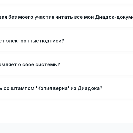
вая без моего участия читать все мои Диадок-доку
ет электронные подписи?
омляет о сбое системы?
ь со штампом 'Копия верна' из Диадока?