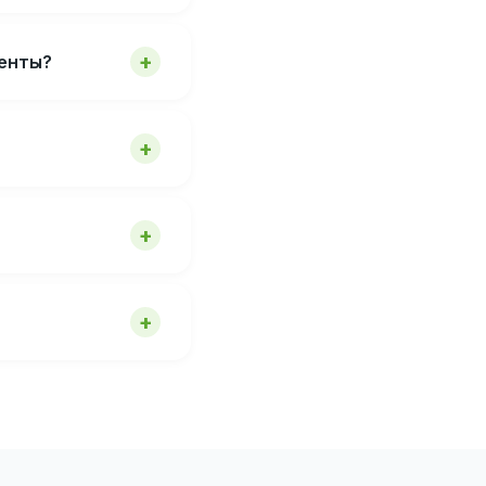
менты?