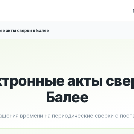
е акты сверки в Балее
тронные акты све
Балее
ащения времени на периодические сверки с пос