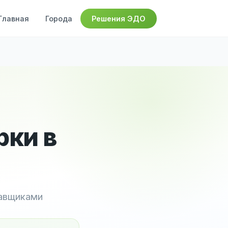
Главная
Города
Решения ЭДО
рки в
тавщиками