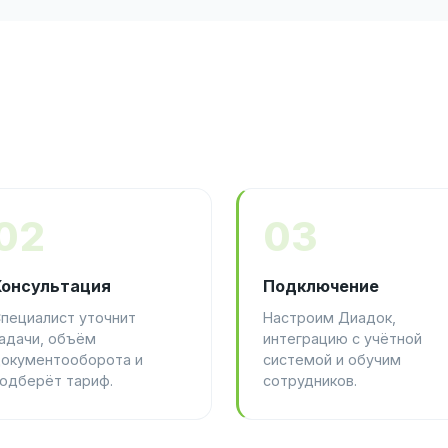
02
03
Консультация
Подключение
пециалист уточнит
Настроим Диадок,
адачи, объём
интеграцию с учётной
окументооборота и
системой и обучим
одберёт тариф.
сотрудников.