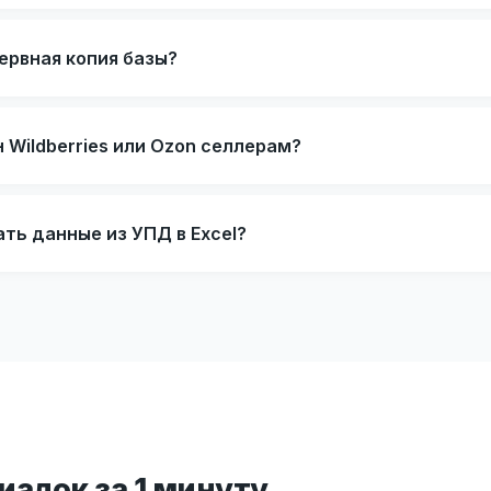
ервная копия базы?
Wildberries или Ozon селлерам?
ть данные из УПД в Excel?
адок за 1 минуту