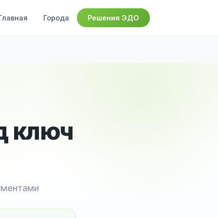
Главная
Города
Решения ЭДО
д ключ
ументами