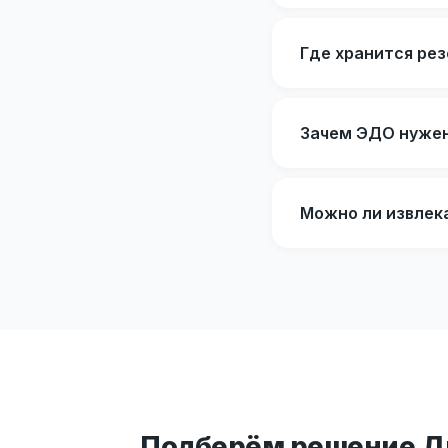
Где хранится рез
Зачем ЭДО нужен 
Можно ли извлека
Подберём решение Ди